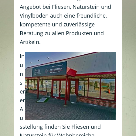
Angebot bei Fliesen, Naturstein und
Vinylböden auch eine freundliche,
kompetente und zuverlässige
Beratung zu allen Produkten und
Artikeln.
In
u
n
s
er
er
A
u
sstellung finden Sie Fliesen und
Naturstein für Wohnbereiche,